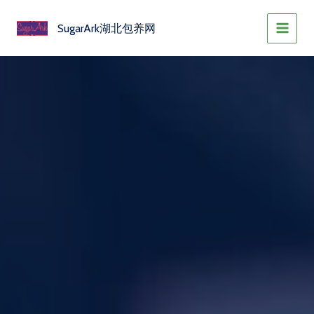
跳
至
SugarArk湖北包养网
内
容